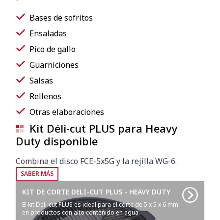
Bases de sofritos
Ensaladas
Pico de gallo
Guarniciones
Salsas
Rellenos
Otras elaboraciones
Kit Déli-cut PLUS para Heavy
Duty disponible
Combina el disco FCE-5x5G y la rejilla WG-6.
SABER MÁS
KIT DE CORTE DELI-CUT PLUS - HEAVY DUTY
El kit Déli-cut PLUS es ideal para el corte de 5 x 5 x 6 mm
en productos con alto contenido en agua.