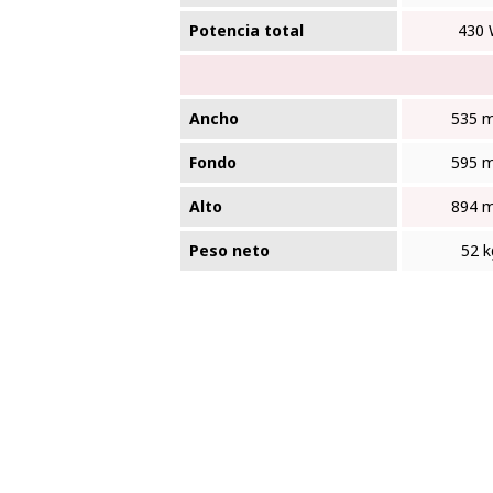
Potencia total
430
Ancho
535 
Fondo
595 
Alto
894 
Peso neto
52 k