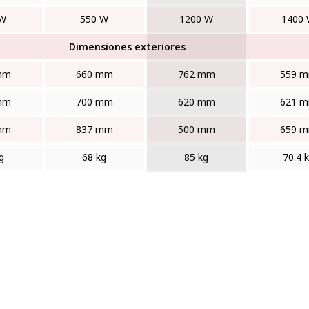
 W
550 W
1200 W
1400
Dimensiones exteriores
mm
660 mm
762 mm
559 
mm
700 mm
620 mm
621 
mm
837 mm
500 mm
659 
g
68 kg
85 kg
70.4 