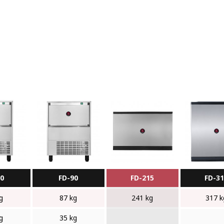
70
FD-90
FD-215
FD-3
g
87 kg
241 kg
317 k
g
35 kg