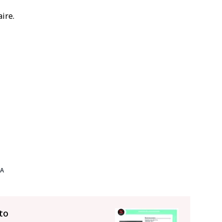
ire.
A
to