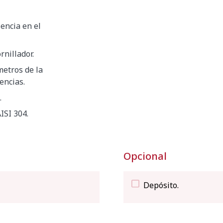
iencia en el
rnillador.
metros de la
encias.
.
ISI 304.
Opcional
Depósito.