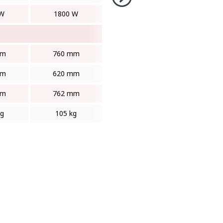
 W
1800 W
mm
760 mm
mm
620 mm
mm
762 mm
kg
105 kg