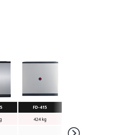
15
FD-415
g
424 kg