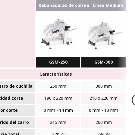
Rebanadoras de correa · Línea Medium
GSM-250
GSM-300
Características
tro de cuchilla
250 mm
300 mm
idad corte
190 x 220 mm
210 x 220 mm
or corte
0 mm - 14 mm
0 mm - 13 mm
rido del carro
215 mm
260 mm
cia total
220 W
246 W