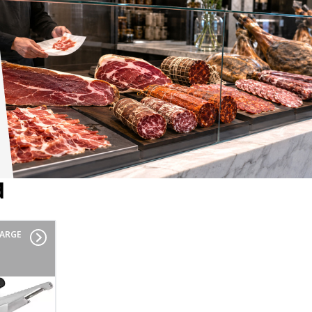
d
LARGE