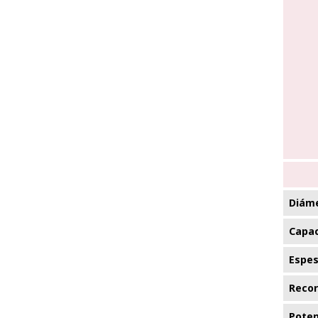
Diáme
Capac
Espes
Recor
Poten