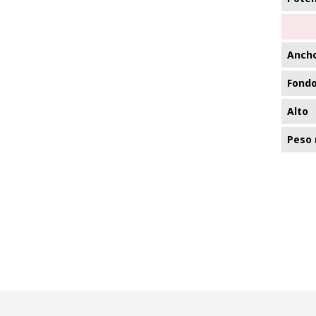
Anch
Fond
Alto
Peso 