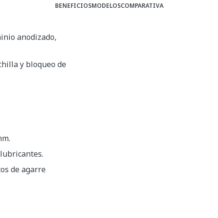
BENEFICIOS
MODELOS
COMPARATIVA
inio anodizado,
chilla y bloqueo de
mm.
lubricantes.
tos de agarre