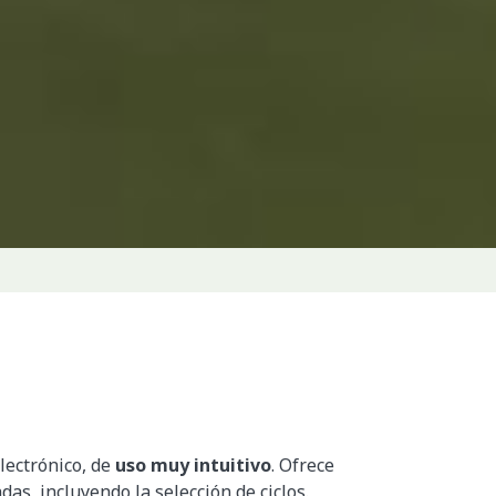
ectrónico, de
uso muy intuitivo
. Ofrece
as, incluyendo la selección de ciclos.