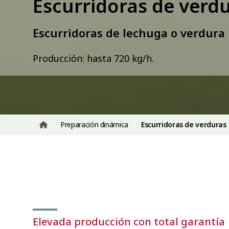
Escurridoras de verd
Escurridoras de lechuga o verdura
Producción: hasta 720 kg/h.
Preparación dinámica
Escurridoras de verduras
Elevada producción con total garantía