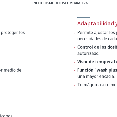
BENEFICIOS
MODELOS
COMPARATIVA
Adaptabilidad y
 proteger los
Permite ajustar los
necesidades de cada
Control de los dosi
autorizado.
Visor de temperat
or medio de
Función "wash plus
una mayor eficacia.
.
Tu máquina a tu medi
iconos.