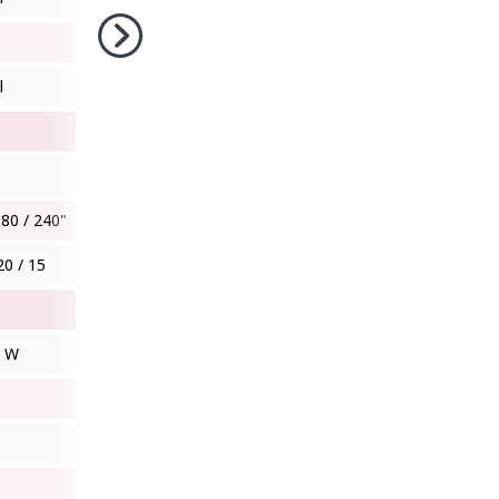
l
180 / 240"
20 / 15
0 W