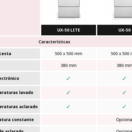
UX-50 LITE
UX-50
Características
cesta
500 x 500 mm
500 x 500
380 mm
380 m
✓
✓
ectrónico
✓
✓
eraturas lavado
✓
✓
eraturas aclarado
atura constante
Opciona
de aclarado
Opciona