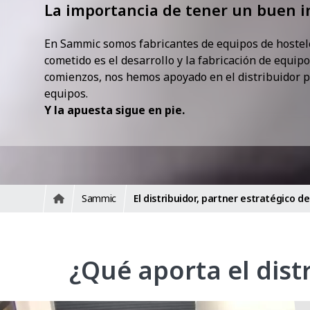
La importancia de tener un buen i
En Sammic somos fabricantes de equipos de hostele
cometido es el desarrollo y la fabricación de equipo
comienzos, nos hemos apoyado en el distribuidor p
equipos.
Y la apuesta sigue en pie.
Sammic
El distribuidor, partner estratégico 
¿Qué aporta el dist