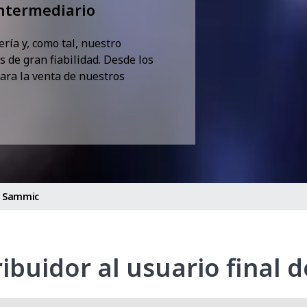
ntermediario
ría y, como tal, nuestro
s de gran fiabilidad. Desde los
ara la venta de nuestros
de Sammic
ribuidor al usuario final 