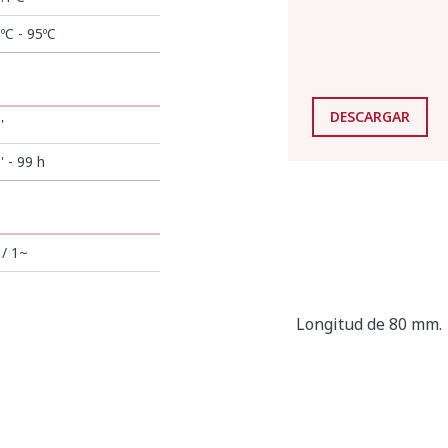
ºC - 95ºC
DESCARGAR
'
' - 99 h
 / 1~
Longitud de 80 mm.