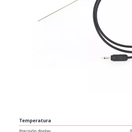
Temperatura
Precisión display
0