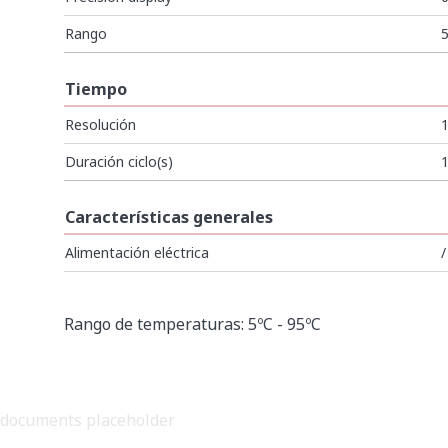
Rango
5
Tiempo
Resolución
1
Duración ciclo(s)
1
Características generales
Alimentación eléctrica
/
VER TODO
Rango de temperaturas: 5ºC - 95ºC
documents placeholder