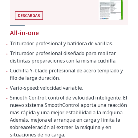
Función batidor
DESCARGAR
Velocidad motor
200 - 800 rpm
All-in-one
Capacidad (claras)
2 - 30
Triturador profesional y batidora de varillas.
Longitud brazo batidor
306 mm
Triturador profesional diseñado para realizar
Longitud total (con brazo batidor)
570 mm
distintas preparaciones con la misma cuchilla.
Cuchilla Y-blade profesional de acero templado y
filo de larga duración.
Peso neto
3.2 kg
Vario-speed: velocidad variable.
Smooth Control: control de velocidad inteligente. El
Nivel de ruido a 1 m
<80 dB(A)
nuevo sistema SmoothControl aporta una reacción
más rápida y una mejor estabilidad a la máquina.
Dimensiones del embalaje
Además, mejora el arranque en carga y limita la
sobreaceleración al extraer la máquina y en
440 x 375 x 105 mm
situaciones de no carga.