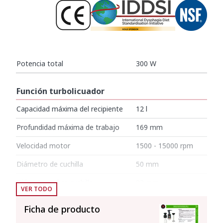
Potencia total
300 W
Función turbolicuador
Capacidad máxima del recipiente
12 l
Profundidad máxima de trabajo
169 mm
Velocidad motor
1500 - 15000 rpm
Diámetro de cuchilla
50 mm
Diámetro cubre cuchilla
82 mm
VER TODO
Longitud brazo triturador
250 mm
Ficha de producto
Longitud total
514 mm