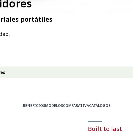
idores
riales portátiles
dad.
res
BENEFICIOS
MODELOS
COMPARATIVA
CATÁLOGOS
Built to last