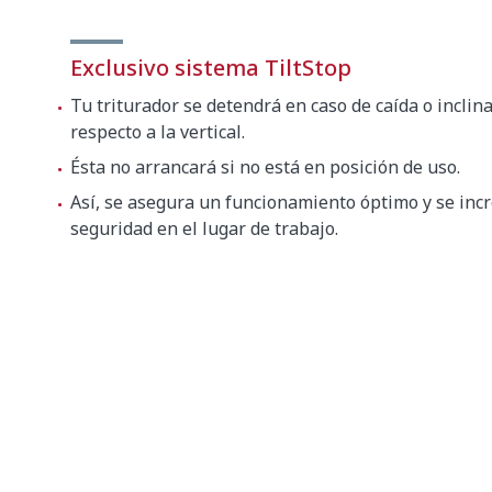
455 x 
Exclusivo sistema TiltStop
Peso bruto
4.73 kg
Tu triturador se detendrá en caso de caída o inclin
respecto a la vertical.
Ésta no arrancará si no está en posición de uso.
Así, se asegura un funcionamiento óptimo y se inc
seguridad en el lugar de trabajo.