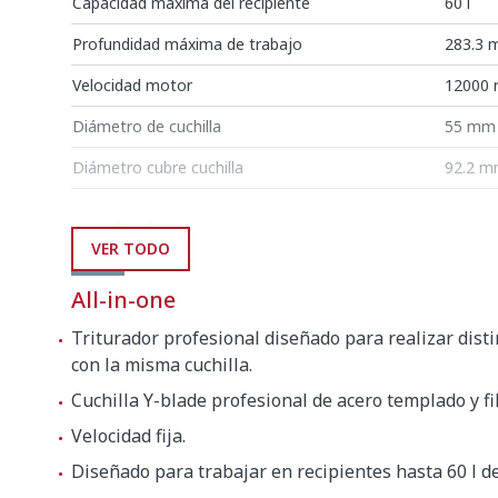
Capacidad máxima del recipiente
60 l
Profundidad máxima de trabajo
283.3
Velocidad motor
12000 
Diámetro de cuchilla
55 mm
Diámetro cubre cuchilla
92.2 
Longitud
VER TODO
Longitud brazo triturador
420 m
All-in-one
Longitud total
728 m
Triturador profesional diseñado para realizar dist
con la misma cuchilla.
Peso neto
3.74 kg
Cuchilla Y-blade profesional de acero templado y fi
Nivel de ruido a 1 m
<80 dB
Velocidad fija.
Diseñado para trabajar en recipientes hasta 60 l d
Dimensiones del embalaje