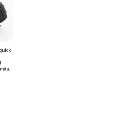
quick
l
mita.