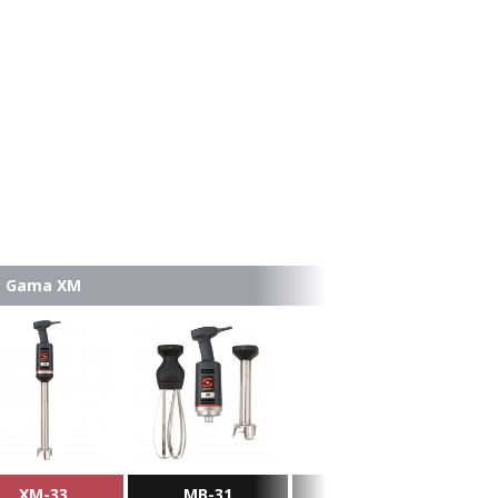
Gama XM
XM-33
MB-31
XM-52