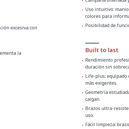
Campana diseñada pa
475 x 117 mm
Uso intuitivo: mani
colores para inform
Posibilidad de func
ación excesiva con
Built to last
rementa la
Rendimiento profesio
duración sin sobrec
Life-plus: equipado
más exigentes.
Geometría estudiada
caigan.
Brazos ultra-resist
uso.
Fácil limpieza: braz