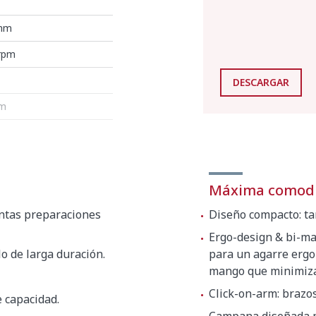
 mm
rpm
DESCARGAR
mm
m
Máxima comodid
m
intas preparaciones
Diseño compacto: ta
Ergo-design & bi-ma
lo de larga duración.
para un agarre ergon
mango que minimiza 
(A)
Click-on-arm: brazo
e capacidad.