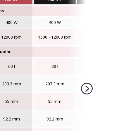
as
400 W
400 W
570 W
12000 rpm
1500 - 12000 rpm
12000 rpm
150
uador
60 l
30 l
120 l
283.3 mm
207.3 mm
350 mm
55 mm
55 mm
60 mm
92.2 mm
92.2 mm
101 mm