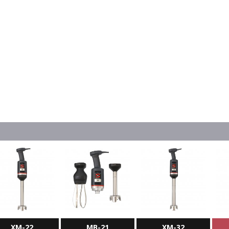
XM-22
MB-21
XM-32