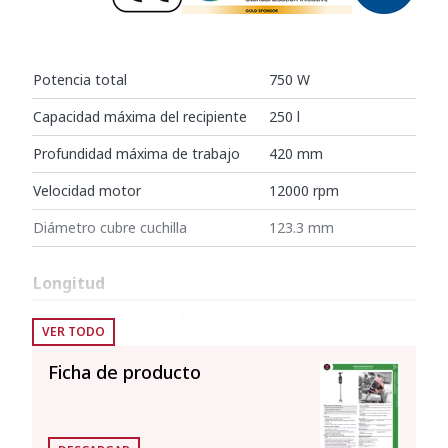
Potencia total
750 W
Capacidad máxima del recipiente
250 l
Profundidad máxima de trabajo
420 mm
Velocidad motor
12000 rpm
Diámetro cubre cuchilla
123.3 mm
Longitud
Longitud brazo triturador
630 mm
VER TODO
Longitud total
970 mm
Ficha de producto
Peso neto
5.29 kg