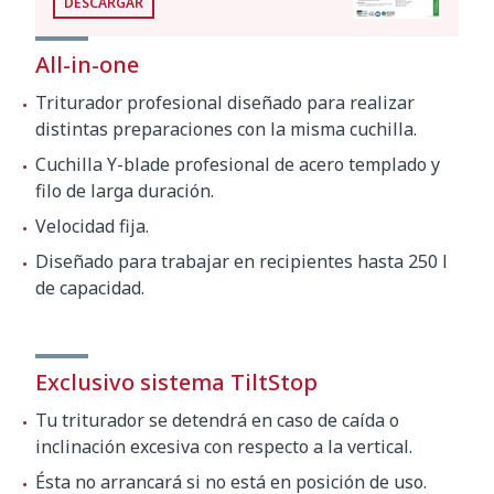
DESCARGAR
Nivel de ruido a 1 m
<80 dB(A)
All-in-one
Dimensiones del embalaje
Triturador profesional diseñado para realizar
692 x 310 x 130 mm
distintas preparaciones con la misma cuchilla.
Peso bruto
6.32 kg
Cuchilla Y-blade profesional de acero templado y
filo de larga duración.
Velocidad fija.
Diseñado para trabajar en recipientes hasta 250 l
de capacidad.
Exclusivo sistema TiltStop
Tu triturador se detendrá en caso de caída o
inclinación excesiva con respecto a la vertical.
Ésta no arrancará si no está en posición de uso.