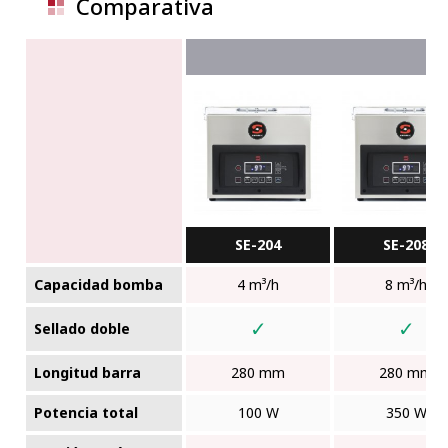
Comparativa
SE-204
SE-208
Capacidad bomba
4 m³/h
8 m³/h
✓
✓
Sellado doble
Longitud barra
280 mm
280 mm
Potencia total
100 W
350 W