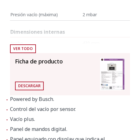
Presión vacío (máxima)
2 mbar
Dimensiones internas
Ancho
430 mm
VER TODO
Fondo
415 mm
Ficha de producto
Alto
145 mm
Dimensiones exteriores
DESCARGAR
Ancho
484 mm
Powered by Busch.
Fondo
529 mm
Control del vacío por sensor.
Alto
413 mm
Vacío plus.
Panel de mandos digital.
Panel equipado con display que indica el
Peso neto
48.9 kg