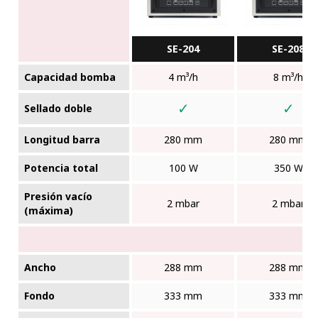
SE-204
SE-208
Capacidad bomba
4 m³/h
8 m³/h
✓
✓
Sellado doble
Longitud barra
280 mm
280 mm
Potencia total
100 W
350 W
Presión vacío
2 mbar
2 mbar
(máxima)
Ancho
288 mm
288 mm
Fondo
333 mm
333 mm