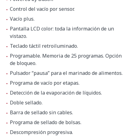
Fondo
566 mm
Control del vacío por sensor.
Vacío plus.
Alto
997 mm
Pantalla LCD color: toda la información de un
vistazo.
Peso neto
145 kg
Teclado táctil retroiluminado.
Programable. Memoria de 25 programas. Opción
Nivel de ruido a 1 m
75 dB(A)
de bloqueo.
Pulsador “pausa” para el marinado de alimentos.
Ruido de fondo
32 dB(A)
Programa de vacío por etapas.
Dimensiones del embalaje
Detección de la evaporación de líquidos.
830 x 670 x 1200 mm
Doble sellado.
Barra de sellado sin cables.
Peso bruto
182.8 kg
Programa de sellado de bolsas.
Descompresión progresiva.