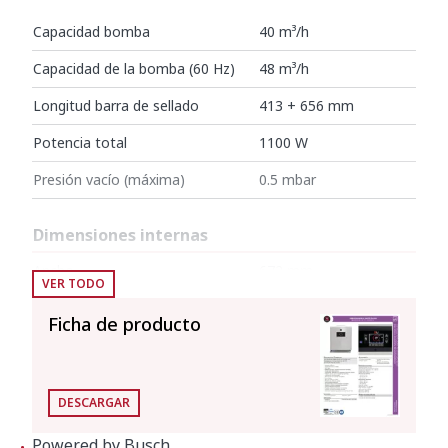
Capacidad bomba
40 m³/h
Capacidad de la bomba (60 Hz)
48 m³/h
Longitud barra de sellado
413 + 656 mm
Potencia total
1100 W
Presión vacío (máxima)
0.5 mbar
Dimensiones internas
Ancho
672 mm
VER TODO
Fondo
481 mm
Ficha de producto
Alto
200 mm
Dimensiones exteriores
DESCARGAR
Ancho
740 mm
Powered by Busch.