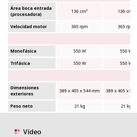
Área boca entrada
136 cm²
136 cm²
(procesadora)
Velocidad motor
365 rpm
365 rpm
Monofásica
550 W
550 W
Trifásica
550 W
550 W
Dimensiones
389 x 405 x 544 mm
389 x 405 x 5
exteriores
Peso neto
21 kg
21 kg
Vídeo