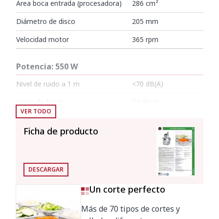
Área boca entrada (procesadora)
286 cm²
Diámetro de disco
205 mm
Velocidad motor
365 rpm
Potencia: 550 W
Nivel de ruido a 1 m
<70 dB(A)
Ruido de fondo
32 dB(A)
VER TODO
Dimensiones exteriores
Ficha de producto
Ancho
391 mm
Fondo
396 mm
DESCARGAR
Alto
652 mm
Un corte perfecto
Más de 70 tipos de cortes y
Peso neto
24 kg