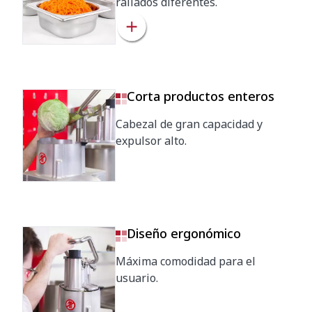
rallados diferentes.
Dimensiones del embalaje
440 x 430 x 700 mm
Volumen del embalaje
0.13 m³
Corta productos enteros
Peso bruto
28.5 / 29 kg
Cabezal de gran capacidad y
expulsor alto.
Diseño ergonómico
Máxima comodidad para el
usuario.