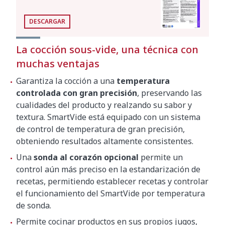
Capacidad máxima del
120 l
recipiente
DESCARGAR
Potencia total
2600 W
La cocción sous-vide, una técnica con
muchas ventajas
117 mm x 110 mm x
Dimensiones parte sumergible
Garantiza la cocción a una
temperatura
197 mm
controlada con gran precisión
, preservando las
125 mm x 148 mm x
cualidades del producto y realzando su sabor y
Dimensiones exteriores
435 mm
textura. SmartVide está equipado con un sistema
de control de temperatura de gran precisión,
obteniendo resultados altamente consistentes.
Peso neto
4,65 kg
Una
sonda al corazón opcional
permite un
control aún más preciso en la estandarización de
recetas, permitiendo establecer recetas y controlar
el funcionamiento del SmartVide por temperatura
de sonda.
Permite cocinar productos en sus propios jugos,