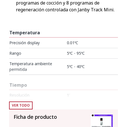
programas de cocción y 8 programas de
regeneración controlada con Janby Track Mini.
Temperatura
Precisión display
0.01ºC
Rango
5ºC - 95ºC
Temperatura ambiente
5ºC - 40ºC
permitida
Tiempo
Resolución
1'
Duración ciclo(s)
VER TODO
1' - 99 h
Ficha de producto
Características generales